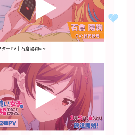
ターPV｜石倉陽鞠ver