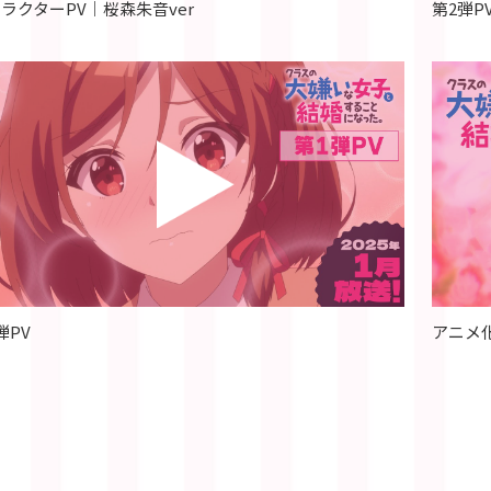
ラクターPV｜桜森朱音ver
第2弾P
弾PV
アニメ