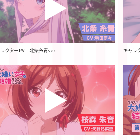
ラクターPV｜北条糸青ver
キャラク