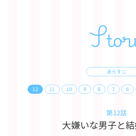
Stor
あらすじ
12
11
10
9
8
7
6
第12話
大嫌いな男子と結