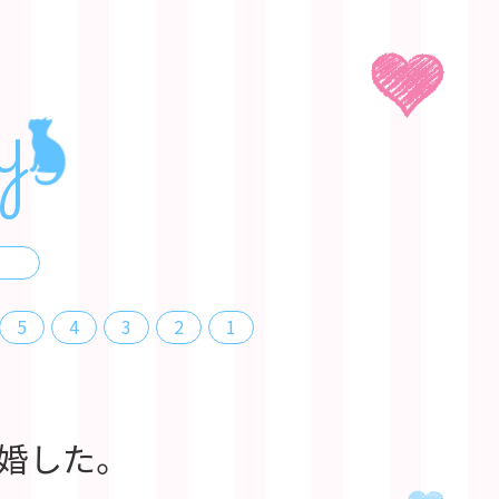
y
5
4
3
2
1
婚した。