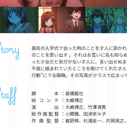
tory
高校の入学式で会った時のことを才人に訊かれ
のことを思い出す 。それはお互いに名も知ら
った少女だと気付かない才人に、言い出せぬま
不良に絡まれていたところを助けてくれた才人
行動”にでる陽鞠。その写真がクラスで広まっ
taff
脚本
髙橋龍也
絵コンテ
大嶋博之
演出
大嶋博之、竹澤清貴
総作画監督
小関雅、田津奈々子
作画監督
崔舒婷、杉浦圭一、片岡英之