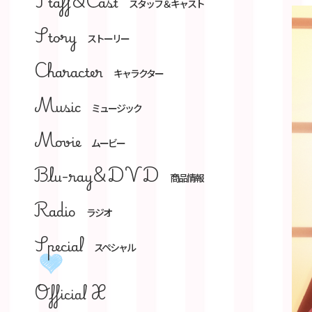
Staff&Cast
スタッフ＆キャスト
Story
ストーリー
Character
キャラクター
Music
ミュージック
Movie
ムービー
Blu-ray&DVD
商品情報
Radio
ラジオ
Special
スペシャル
Official X